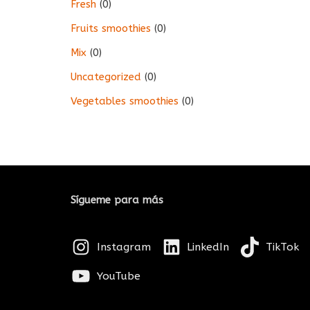
Fresh
(0)
Fruits smoothies
(0)
Mix
(0)
Uncategorized
(0)
Vegetables smoothies
(0)
Sígueme para más
Instagram
LinkedIn
TikTok
YouTube