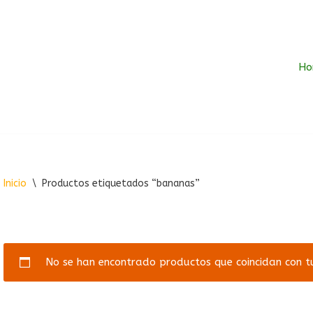
Ho
Inicio
\
Productos etiquetados “bananas”
No se han encontrado productos que coincidan con tu