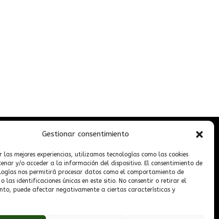
Gestionar consentimiento
extos legales
r las mejores experiencias, utilizamos tecnologías como las cookies
nar y/o acceder a la información del dispositivo. El consentimiento de
logías nos permitirá procesar datos como el comportamiento de
ota legal
 las identificaciones únicas en este sitio. No consentir o retirar el
nto, puede afectar negativamente a ciertas características y
olítica de privacidad
lítica de cookies