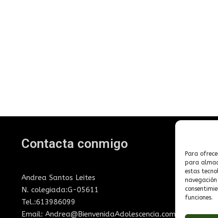
Contacta conmigo
T
Para ofrece
para almace
estas tecno
Andrea Santos Leites
N
navegación o
N. colegiada:G-05611
consentimie
P
funciones.
Tel.:613986099
Po
Email: Andrea@BienvenidaAdolescencia.com