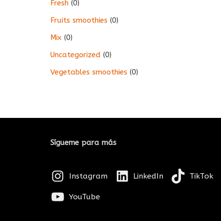
Fresh
(0)
Fruits smoothies
(0)
Mix
(0)
Uncategorized
(0)
Vegetables smoothies
(0)
Sígueme para más
Instagram
LinkedIn
TikTok
YouTube