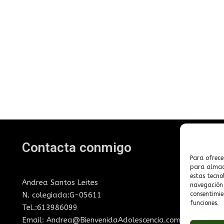
Contacta conmigo
T
Para ofrece
para almace
estas tecno
Andrea Santos Leites
N
navegación o
N. colegiada:G-05611
consentimie
P
funciones.
Tel.:613986099
Po
Email: Andrea@BienvenidaAdolescencia.com