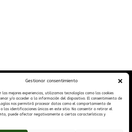
Gestionar consentimiento
extos legales
r las mejores experiencias, utilizamos tecnologías como las cookies
nar y/o acceder a la información del dispositivo. El consentimiento de
logías nos permitirá procesar datos como el comportamiento de
ota legal
 las identificaciones únicas en este sitio. No consentir o retirar el
nto, puede afectar negativamente a ciertas características y
olítica de privacidad
lítica de cookies